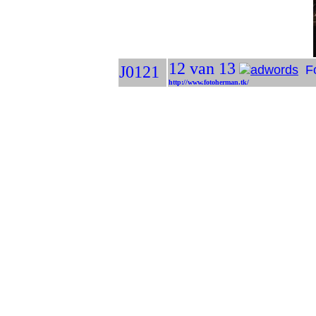
12 van 13
J0121
Fo
http://www.fotoherman.tk/