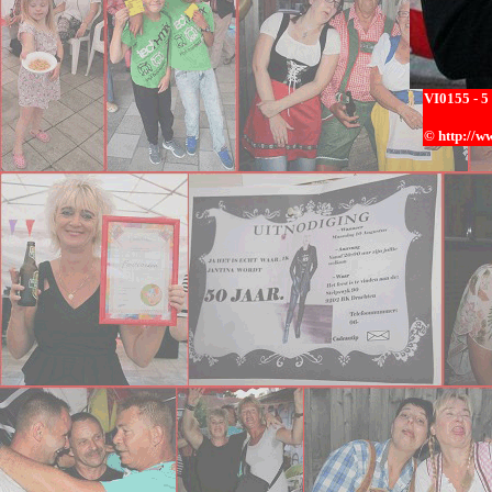
VI0
155 - 5
© h
ttp://w