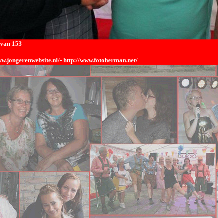
 van 153
ww.jongerenwebsite.nl/-
http://www.fotoherman.net/