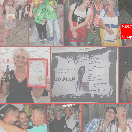
VI0
17
© h
tt