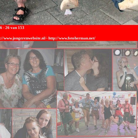
6 - 26 van 153
p://www.jongerenwebsite.nl/-
http://www.fotoherman.net/