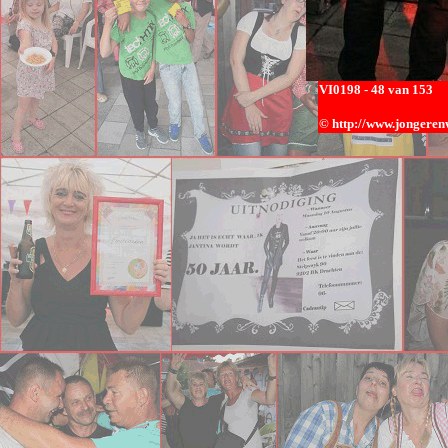
VI0
198 - 48 van 153
© h
ttp://www.jongerenw