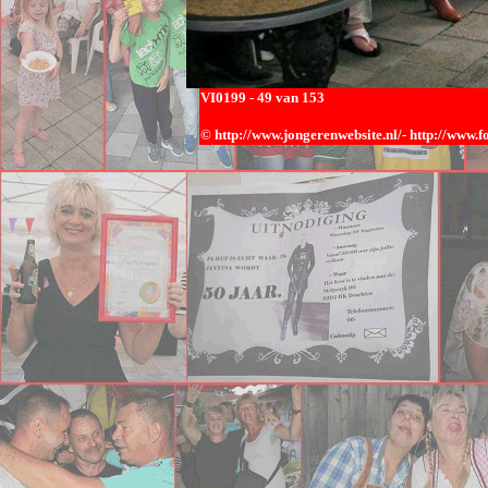
VI0
199 - 49 van 153
© h
ttp://www.jongerenwebsite.nl/-
http://www.f