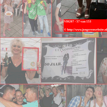
VI0
207 - 57 van 153
© h
ttp://www.jongerenwebsite.n