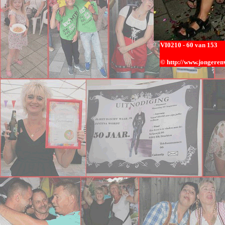
VI0
210 - 60 van 153
© h
ttp://www.jongerenw