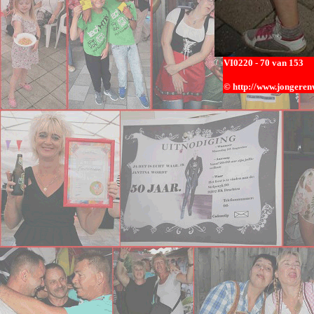
VI0
220 - 70 van 153
© h
ttp://www.jongerenw