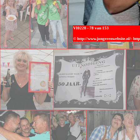
VI0
228 - 78 van 153
© h
ttp://www.jongerenwebsite.nl/-
htt