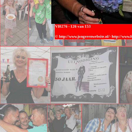
VI0276
- 126 van 153
© h
ttp://www.jongerenwebsite.nl/-
http://www.