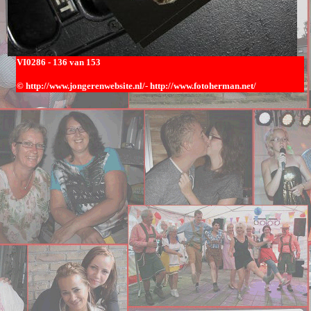
VI0286
- 136 van 153
© h
ttp://www.jongerenwebsite.nl/-
http://www.fotoherman.net/