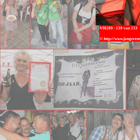
VI0289
- 139 van 153
© h
ttp://www.jongerenw