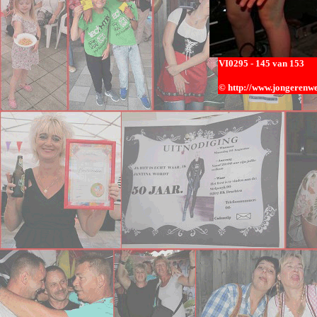
VI0295
- 145 van 153
© h
ttp://www.jongerenwe