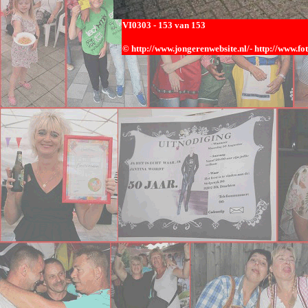
VI0303
- 153 van 153
© h
ttp://www.jongerenwebsite.nl/-
http://www.fo